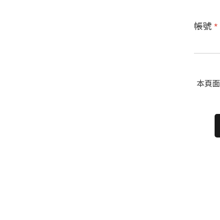
帳號
*
本頁面受